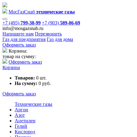
Мос
Газ
Снаб
технические газы
+7 (495)
799-38-99
+7 (903)
589-06-69
info@mosgazsnab.ru
Напишите нам
Перезвонить
Газ для предприятия
Газ для дома
Оформить заказ
Корзина:
товар на сумму:
Оформить заказ
Корзина
Товаров:
0
шт.
На сумму:
0
руб.
Оформить заказ
Технические газы
Аргон
Азот
Ацетилен
Гелий
Кислород