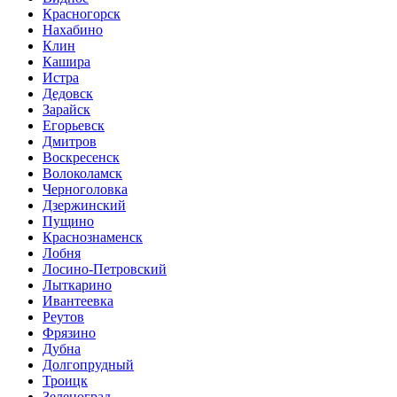
Красногорск
Нахабино
Клин
Кашира
Истра
Дедовск
Зарайск
Егорьевск
Дмитров
Воскресенск
Волоколамск
Черноголовка
Дзержинский
Пущино
Краснознаменск
Лобня
Лосино-Петровский
Лыткарино
Ивантеевка
Реутов
Фрязино
Дубна
Долгопрудный
Троицк
Зеленоград