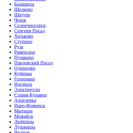
Балашиха
Щелково
Шатура
Чехов
Солнечногорск
Сергиев Посад
Хотьково
Ступино
Руза
Раменское
Пушкино
Павловский Посад
Одинцово
Кубинка
Голицыно
Ногинск
Электроугли
Старая Купавна
Апрелевка
Наро-Фоминск
Мытищи
Можайск
Люберцы
Луховицы
Видное